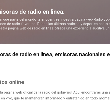
Ir al contenido principal
isoras de radio en linea.
n qué parte del mundo te encuentres, nuestra página web Radio.gob.r
nes de radio favoritas. Desde las últimas noticias y deportes hasta
stra página web de radio en línea ofrece una experiencia auditiva ú
oras de radio en linea, emisoras nacionales e
ios online
 la página web oficial de la radio del gobierno! Aquí encontrarás una
 en vivo, que te mantendrán informado y entretenido en todo mome