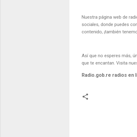
Nuestra página web de radio
sociales, donde puedes com
contenido, ¡también tenemo
Así que no esperes más, ún
que te encantan. Visita nu
Radio.gob.re radios en 
C
o
m